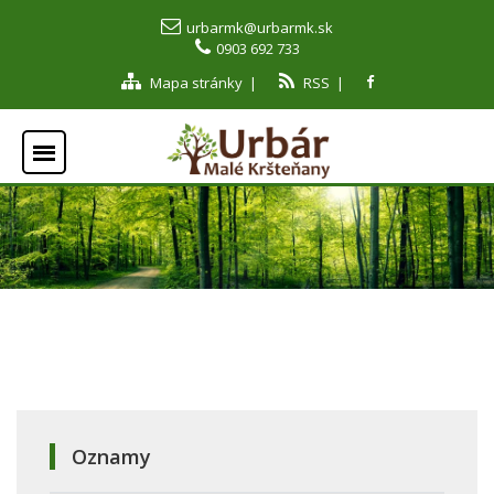
urbarmk@urbarmk.sk
0903 692 733
Mapa stránky
|
RSS
|
Oznamy