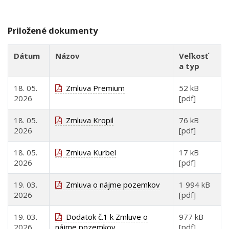
Priložené dokumenty
Dátum
Názov
Veľkosť
a typ
18. 05.
Zmluva Premium
52 kB
2026
[pdf]
18. 05.
Zmluva Kropil
76 kB
2026
[pdf]
18. 05.
Zmluva Kurbel
17 kB
2026
[pdf]
19. 03.
Zmluva o nájme pozemkov
1 994 kB
2026
[pdf]
19. 03.
Dodatok č.1 k Zmluve o
977 kB
2026
nájme pozemkov
[pdf]